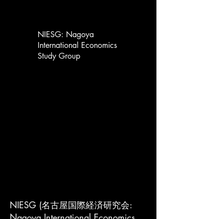
NIESG: Nagoya
International Economics
Study Group
NIESG
NIESG
Nagoya International Economics Study Group
Nagoya International Economics Study Group
名古屋国際経済研究会
名古屋国際経済研究会
NIESG (名古屋国際経済研究会:
Nagoya International Economics